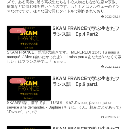
ズで、ある高校に通う高校生たちを中心人物としながら恋や宗教、
病気などに悩む様を描いたものです。もともとはノルウェーのドラ
マなのですが、様々な国で同じタイトルで制作されており...
2022.05.14
SKAM FRANCEで学ぶ生きたフ
ドラマ
ランス語 Ep.4 Part2
SKAM FRANCE、第4話の続きです。 MERCREDI 13:43 Tu nous a
manqué. / Alex (会いたかったよ) 「I miss you＝あなたがいなくて寂
しい」はフランス語では「Tu me...
2022.11.12
SKAM FRANCEで学ぶ生きたフ
ドラマ
ランス語 Ep.6 part1
SKAM第6話、前半です。 LUNDI 8:52 J'avoue, j'avoue, j'ai un
service à te demander. - Daphné (そうね、うん、頼みごとがあって)
”J'avoue”、いいで...
2023.05.28
SKAM FRANCEで学ぶ生きたフ