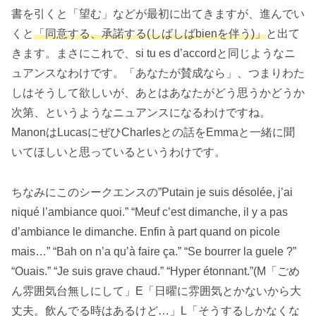
書を引くと「望む」などが最初に出てきますが、進んでい
くと
「同意する、承諾する(しばしばbienを伴う)」
と出て
きます。まさにこれで、si tu es d’accordと同じようなニ
ュアンスなわけです。「あなたが賛成なら」、つまりわた
しはそうして欲しいが、あとはあなたがどう思うかどうか
次第、というようなニュアンスになるわけですね。
ManonはLucasにぜひCharlesとの話をEmmaと一緒に聞
いてほしいと思っているというわけです。
ちなみにこのシークエンスの”Putain je suis désolée, j’ai
niqué l’ambiance quoi.” “Meuf c’est dimanche, il y a pas
d’ambiance le dimanche. Enfin à part quand on picole
mais…” “Bah on n’a qu’à faire ça.” “Se bourrer la guele ?”
“Ouais.” “Je suis grave chaud.” “Hyper étonnant.”(M「ごめ
ん雰囲気台無しにして」E「日曜に雰囲気とかないから大
丈夫。飲んでる時はあるけど…」L「そうするしかなくな