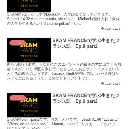
SKAM第7話。少しずつLucasが一人ではなくなっていきます。
Samedi 14:32 Assume putain, vis ta vie. - Michael (受け入れて自分
の人生を生きるんだ) ”Assume putain”、い...
2024.01.25
SKAM FRANCEで学ぶ生きたフ
ドラマ
ランス語 Ep.9 part2
9話が終わります。ちなみにこのエピソードの最後の方に出てくる教
会ですが、パリ18区を少し行ったところにあるサントゥアンという
ところの教会のようです。LucasとEliottが初めて話したバス停はサ
ンドゥニにあるようで、このサントゥアンもサン...
2024.05.14
SKAM FRANCEで学ぶ生きたフ
ドラマ
ランス語 Ep.6 part2
SKAM第6話、part2です。お久しぶりです。 Jeudi 01:48 "Lucas..."
"Viens, on en parle pas." - Manon, Lucas (「リュカ…」「おいで、
話さなくていいから」) こ...