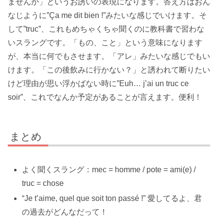
ませんか」というお誘いの表現になります。答え方はおん
なじように”Ça me dit bien !”みたいな感じでいけます。そ
して”truc”、これもめちゃくちゃ聞くのに教科書で習わな
いスラングです。「もの、こと」という意味になります
が、本当に何でもさせます。「アレ」みたいな感じでもい
けます。「この後飲みに行かない？」と誘われて断りたい
けど理由が思い浮かばない時に”Euh… j’ai un truc ce
soir”、これでなんか予定があることが言えます。便利！
まとめ
よく聞くスラング：mec = homme / pote = ami(e) /
truc = chose
“Je t’aime, quel que soit ton passé !” 愛してるよ、君
の過去がどんなだって！