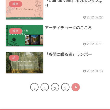
『L’air du vent』ポカホンタスよ
映画
り
2022.02.22
アーティチョークのこころ
映画
2022.02.11
『谷間に眠る者』ランボー
詩
2022.01.13
4
1
2
3