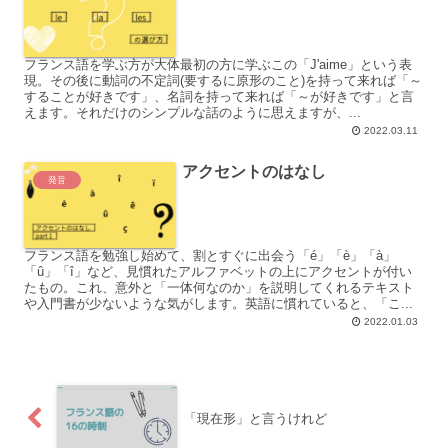
フランス語を学ぶ方が大体最初の方に学ぶこの「J'aime」という表
現。その後に動詞の不定詞(要するに原形のこと)を持って来れば「～
することが好きです」、名詞を持って来れば「～が好きです」と言
えます。それだけのシンプルな話のように思えますが、...
2022.03.11
アクセントのはなし
発音
フランス語を勉強し始めて、割とすぐに出会う「é」「è」「à」
「û」「î」など、見慣れたアルファベットの上にアクセントが付い
たもの。これ、意外と「一体何なのか」を説明してくれるテキスト
や入門書が少ないような気がします。英語に慣れていると、「こ...
2022.01.03
「現在形」と言うけれど