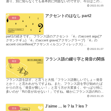
通り、別に知らなくても基本的に問題ないのですが、今日はこの...
2022.01.05
アクセントのはなし part2
発音
part1の続きです。 フランス語のアクセント 「é」のaccent aigu(ア
クサンテギュ) 「è」のaccent grave(アクサングラーブ) 「ê」の
accent circonflexe(アクサンスィルコンフィレックス) ...
2022.01.07
フランス語の綴り字と発音の関係
発音
フランス語を話す、と言うと大抵「フランス語難しいでしょ～発音
とか！」と言われがちですよね。また、フランス語を学び始めたば
かりの方も「発音が難しい！」と言う方が大変多く、やっぱり特に
多いのが「Rの音が出せない！」ですね。確かにフランス語のRの...
2022.01.15
J’aime … le ? la ? les ?
文法