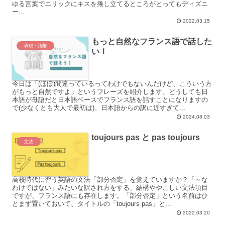
ゆる言葉でエリックにキスを捲し立てるところがとってもディズニ
ー...
2022.03.15
もっと自然なフランス語で話した
表現・語彙
い！
今日は「(ほぼ)間違っているってわけでもないんだけど、こういう方
がもっと自然ですよ」というフレーズを紹介します。どうしても日
本語が母語だと日本語ベースでフランス語を話すことになりますの
で(少なくとも大人で最初は)、日本語からの訳に近すぎて...
2024.08.03
toujours pas と pas toujours
文法
高校時代に習う英語の文法「部分否定」を覚えていますか？「～な
わけではない」みたいな訳され方をする、結構ややこしい文法項目
ですが、フランス語にも存在します。「部分否定」という名前はひ
とまず置いておいて、タイトルの「toujours pas」と...
2022.03.20