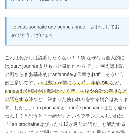
Je vous souhaite une bonne année. あけましてお
めでとうございます
これはわたしは説明したくない！！笑 なぜなら個人的に
はjourとjounréeよりもっと微妙だからです。例えば上記
の例ならまあ基本的にan/annéeは代替されず、そういう
例は多いです。
anは数字が前につく時、年齢の時
など、
annéeは形容詞や序数詞がつく時、学校や会計の年度など
の話をする時
など、決まった使われ方をする場合はありま
す。しかし、l’an prochainとl’année prochaineはどう違う
ねん！？と思うと「一緒だ」というフランス人もいれば
「l’an prochaineはぴったり12か月前の話だ」と解説する
人もいたり(これに関してはほんまかいなと思わざるを得