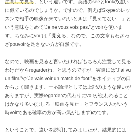
注意して見る
、という違いです。英語のseeとlookの違い
に似ているのでしょうか。ですので、例えばSkypeのレッ
スンで相手の映像が来ていないときは「見えてない！」と
いう意味をこめて”Je ne vous vois pas.”とvoirを使いま
す。ちなみにvoirは「見
え
る」なので、この文章もわざわ
ざpouvoirを足さない方が自然です。
なので、映画を見ると言いたければもちろん注意して見る
わけだからregarderね、と思うのですが、実際には”J’ai vu
un film.”や”Je vais voir un match de foot.”をネイティブの口
からよく聞きます。一応論理としては上記のような違いが
ありますが、実際regarderの代わりにvoirが使われること
はかなり多い(むしろ「映画を見た」とフランス人がいう
時voirである確率の方が高い気がします)のです。
ということで、違いを説明してみましたが、結果的には