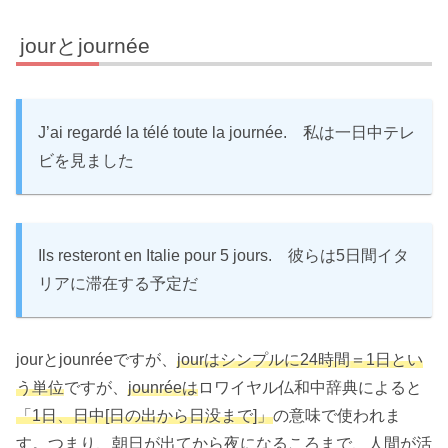
jourとjournée
J’ai regardé la télé toute la journée. 私は一日中テレ
ビを見ました
Ils resteront en Italie pour 5 jours. 彼らは5日間イタ
リアに滞在する予定だ
jourとjounréeですが、
jourはシンプルに24時間＝1日とい
う単位
ですが、
jounréeは
ロワイヤル仏和中辞典によると
「1日、日中[日の出から日没まで]」
の意味で使われま
す。つまり、朝日が出てから夜になるころまで、人間が活