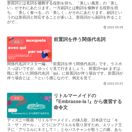
形容詞とは名詞を修飾する役割を持ち、「美しい風景」の「美し
い」がそれにあたります。一方副詞とは動詞を修飾する役割を持
ち、「美しく食べる」の「美しく」がそれにあたります。副詞とい
うのは形容詞と対応することが多い上、形容詞から副詞を作ること
がで...
2022.05.05
前置詞を伴う関係代名詞
文法
関係代名詞マスター編、『前置詞を伴う関係代名詞』です。ラスボ
スっぽいですが、ゆっくり見て行きましょう。 前置詞+qui まずは、
既に見ていた関係代名詞「qui」に前置詞が伴う場合です。前置詞が
伴う場合とは…？という感じなので、例文を見て...
2022.03.07
リトルマーメイドの
文法
『Embrasse-la !』から復習する
命令文
ディズニー映画『リトルマーメイド』の挿入歌、日本語では「キ
ス・ザ・ガール」。どうにかアリエルを取り戻すため、エリック王
子に「アリエルにキスして！」とセバスチャンが歌うこの曲、あら