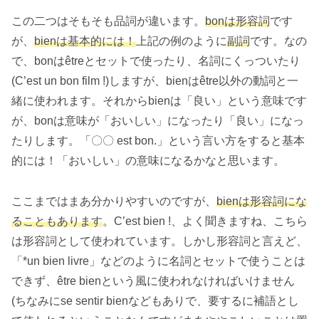
この二つはそもそも品詞が違います。
bonは形容詞
です
が、
bienは基本的には！
上記の例のように
副詞
です。なの
で、bonはêtreとセットで使ったり、名詞にくっついたり
(C’est un bon film !)しますが、bienはêtre以外の動詞と一
緒に使われます。それからbienは「良い」という意味です
が、bonは意味が「おいしい」になったり「良い」になっ
たりします。「〇〇 est bon.」という言い方をすると基本
的には！「おいしい」の意味になるかなと思います。
ここまではまあ分かりやすいのですが、
bienは形容詞にな
ることもあります
。C’est bien !、よく聞きますね、こちら
は形容詞として使われています。しかし形容詞と言えど、
「*un bien livre」などのように名詞とセットで使うことは
できず、être bienという風に使われなければいけません
(ちなみにse sentir bienなどもありで、要するに補語とし