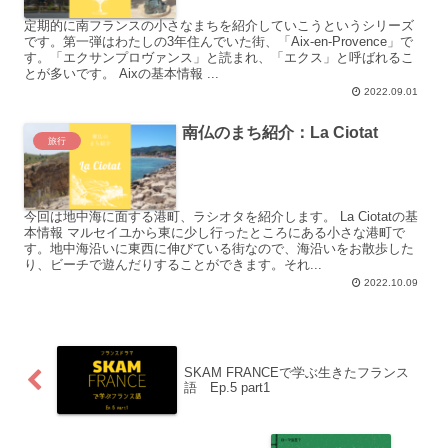
定期的に南フランスの小さなまちを紹介していこうというシリーズ
です。第一弾はわたしの3年住んでいた街、「Aix-en-Provence」で
す。「エクサンプロヴァンス」と読まれ、「エクス」と呼ばれるこ
とが多いです。 Aixの基本情報 ...
2022.09.01
南仏のまち紹介：La Ciotat
旅行
今回は地中海に面する港町、ラシオタを紹介します。 La Ciotatの基
本情報 マルセイユから東に少し行ったところにある小さな港町で
す。地中海沿いに東西に伸びている街なので、海沿いをお散歩した
り、ビーチで遊んだりすることができます。それ...
2022.10.09
SKAM FRANCEで学ぶ生きたフランス
語 Ep.5 part1