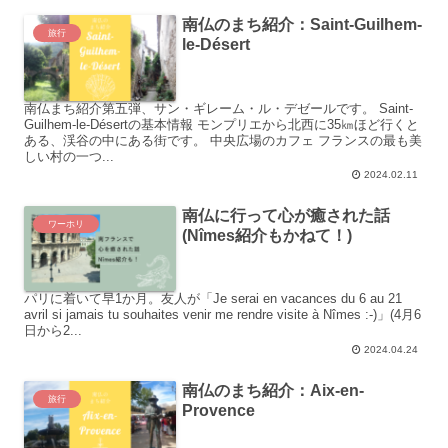
南仏のまち紹介：Saint-Guilhem-
旅行
le-Désert
南仏まち紹介第五弾、サン・ギレーム・ル・デゼールです。 Saint-
Guilhem-le-Désertの基本情報 モンプリエから北西に35㎞ほど行くと
ある、渓谷の中にある街です。 中央広場のカフェ フランスの最も美
しい村の一つ...
2024.02.11
南仏に行って心が癒された話
ワーホリ
(Nîmes紹介もかねて！)
パリに着いて早1か月。友人が「Je serai en vacances du 6 au 21
avril si jamais tu souhaites venir me rendre visite à Nîmes :-)」(4月6
日から2...
2024.04.24
南仏のまち紹介：Aix-en-
旅行
Provence