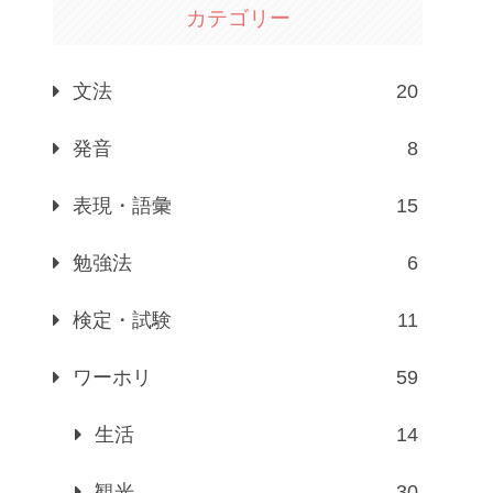
カテゴリー
文法
20
発音
8
表現・語彙
15
勉強法
6
検定・試験
11
ワーホリ
59
生活
14
観光
30